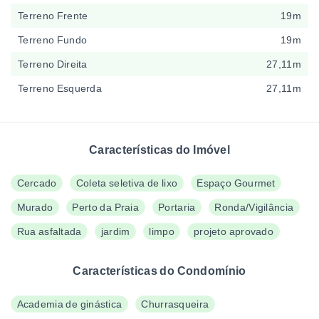
Terreno Frente
19m
Terreno Fundo
19m
Terreno Direita
27,11m
Terreno Esquerda
27,11m
Características do Imóvel
Cercado
Coleta seletiva de lixo
Espaço Gourmet
Murado
Perto da Praia
Portaria
Ronda/Vigilância
Rua asfaltada
jardim
limpo
projeto aprovado
Características do Condomínio
Academia de ginástica
Churrasqueira