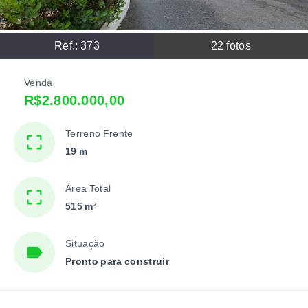
Ref.:
373
22
fotos
Venda
R$2.800.000,00
Terreno Frente
19 m
Área Total
515 m²
Situação
Pronto para construir