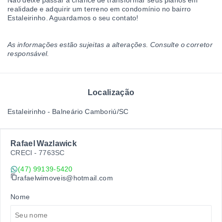
Não deixe passar a chance de transformar seus planos em
realidade e adquirir um terreno em condomínio no bairro
Estaleirinho. Aguardamos o seu contato!
As informações estão sujeitas a alterações. Consulte o corretor
responsável.
Localização
Estaleirinho - Balneário Camboriú/SC
Rafael Wazlawick
CRECI -
7763SC
(47) 99139-5420
rafaelwimoveis@hotmail.com
Nome