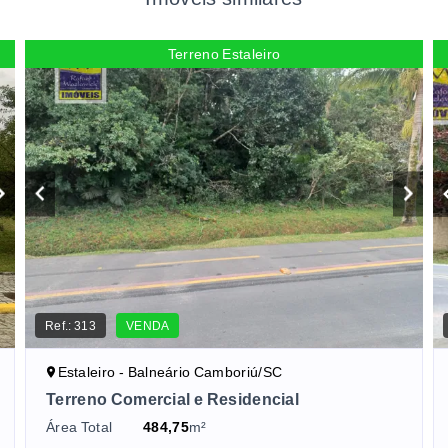
Terreno Estaleiro
Ref.:
313
VENDA
Estaleiro - Balneário Camboriú/SC
Terreno Comercial e Residencial
Área Total
484,75
m²