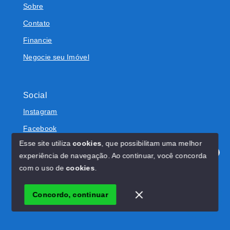
Sobre
Contato
Financie
Negocie seu Imóvel
Social
Instagram
Facebook
Esse site utiliza
cookies
, que possibilitam uma melhor
experiência de navegação.
Ao continuar, você concorda
Olá! Estamos disponíveis para te ajudar.
com o uso de
cookies
.
© Copyright 2026 - RW Imóveis - Todos os direitos
reservados
Concordo, continuar
SITE PARA IMOBILIARIA