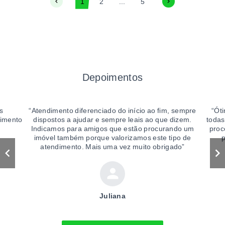
1
2
...
5
Depoimentos
s
“
Atendimento diferenciado do início ao fim, sempre
“
Óti
dimento
dispostos a ajudar e sempre leais ao que dizem.
todas
Indicamos para amigos que estão procurando um
proc
imóvel também porque valorizamos este tipo de
p
atendimento. Mais uma vez muito obrigado
”
Juliana