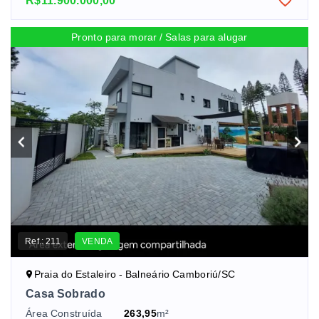
R$11.900.000,00
Pronto para morar / Salas para alugar
Ref.:
211
VENDA
Praia do Estaleiro - Balneário Camboriú/SC
Casa Sobrado
Área Construída
263,95
m²