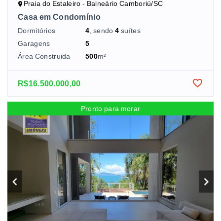
Praia do Estaleiro - Balneário Camboriú/SC
Casa em Condomínio
Dormitórios
4
, sendo
4
suítes
Garagens
5
Área Construida
500
m²
R$16.500.000,00
Pronto para morar