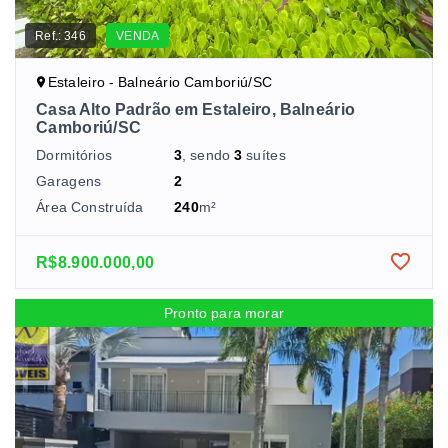
Ref.:
346
VENDA
Estaleiro - Balneário Camboriú/SC
Casa Alto Padrão em Estaleiro, Balneário
Camboriú/SC
Dormitórios
3
, sendo
3
suítes
Garagens
2
Área Construída
240
m²
R$8.900.000,00
Pronto para morar