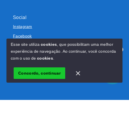
Social
Instagram
Facebook
Esse site utiliza
cookies
, que possibilitam uma melhor
experiência de navegação.
Ao continuar, você concorda
Olá! Estamos disponíveis para te ajudar.
com o uso de
cookies
.
© Copyright 2026 - RW Imóveis - Todos os direitos
reservados
Concordo, continuar
SITE PARA IMOBILIARIA
Início
Histórico
Favoritos