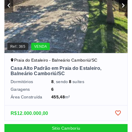
Ref.:
365
VENDA
Praia do Estaleiro - Balneário Camboriú/SC
Casa Alto Padrão em Praia do Estaleiro,
Balneário Camboriú/SC
Dormitórios
8
, sendo
8
suítes
Garagens
6
Área Construída
455,48
m²
R$12.000.000,00
Sitio Camboriu