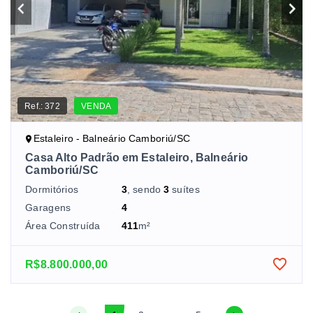
Ref.:
372
VENDA
Estaleiro - Balneário Camboriú/SC
Casa Alto Padrão em Estaleiro, Balneário
Camboriú/SC
Dormitórios
3
, sendo
3
suítes
Garagens
4
Área Construída
411
m²
R$8.800.000,00