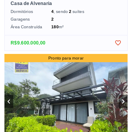
Casa de Alvenaria
Dormitórios
4
, sendo
2
suítes
Garagens
2
Área Construída
180
m²
R$9.600.000,00
Pronto para morar