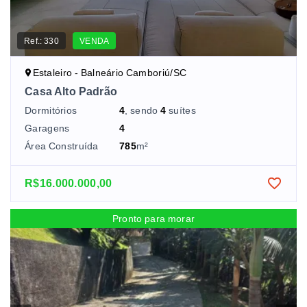
Ref.:
330
VENDA
Estaleiro - Balneário Camboriú/SC
Casa Alto Padrão
Dormitórios
4
, sendo
4
suítes
Garagens
4
Área Construída
785
m²
R$16.000.000,00
Pronto para morar