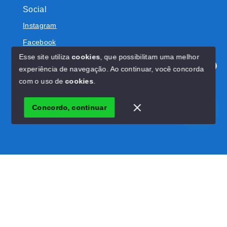
Social
Instagram
Facebook
Esse site utiliza
cookies
, que possibilitam uma melhor
experiência de navegação.
Ao continuar, você concorda
Olá! Estamos disponíveis para te ajudar.
com o uso de
cookies
.
© Copyright 2026 - RW Imóveis - Todos os direitos
reservados
Concordo, continuar
SITE PARA IMOBILIARIA
Início
Histórico
Favoritos