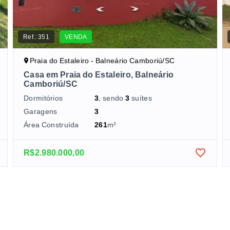
Ref.:
351
VENDA
Praia do Estaleiro - Balneário Camboriú/SC
Casa em Praia do Estaleiro, Balneário
Camboriú/SC
Dormitórios
3
, sendo
3
suítes
Garagens
3
Área Construída
261
m²
R$2.980.000,00