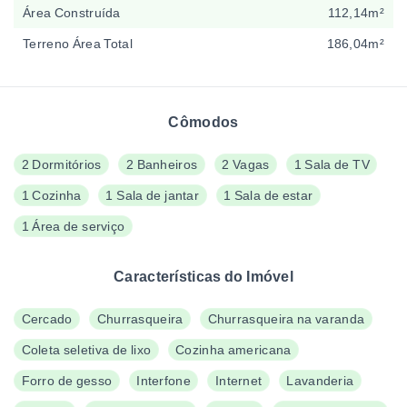
Área Construída
112,14m²
Terreno Área Total
186,04m²
Cômodos
2 Dormitórios
2 Banheiros
2 Vagas
1 Sala de TV
1 Cozinha
1 Sala de jantar
1 Sala de estar
1 Área de serviço
Características do Imóvel
Cercado
Churrasqueira
Churrasqueira na varanda
Coleta seletiva de lixo
Cozinha americana
Forro de gesso
Interfone
Internet
Lavanderia