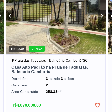
Ref.:
339
VENDA
Praia das Taquaras - Balneário Camboriú/SC
Casa Alto Padrão na Praia de Taquaras,
Balneário Camboriú.
Dormitórios
3
, sendo
3
suítes
Garagens
2
Área Construída
258,33
m²
R$4.870.000,00