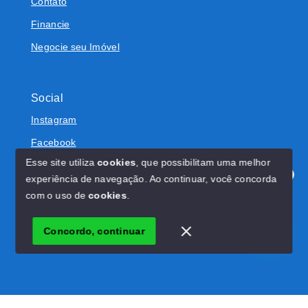
Contato
Financie
Negocie seu Imóvel
Social
Instagram
Facebook
Esse site utiliza
cookies
, que possibilitam uma melhor
experiência de navegação.
Ao continuar, você concorda
Olá! Estamos disponíveis para te ajudar.
com o uso de
cookies
.
© Copyright 2026 - RW Imóveis - Todos os direitos
reservados
Concordo, continuar
SITE PARA IMOBILIARIA