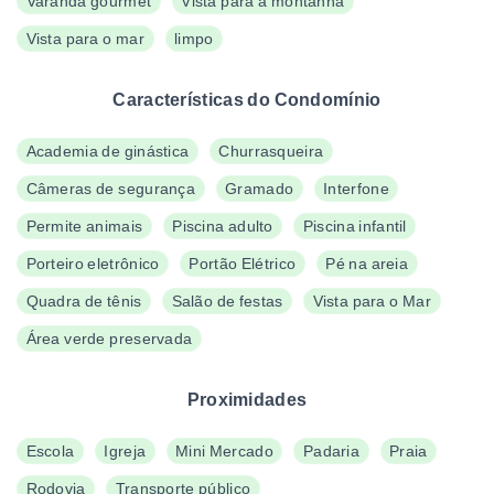
Varanda gourmet
Vista para a montanha
Vista para o mar
limpo
Características do Condomínio
Academia de ginástica
Churrasqueira
Câmeras de segurança
Gramado
Interfone
Permite animais
Piscina adulto
Piscina infantil
Porteiro eletrônico
Portão Elétrico
Pé na areia
Quadra de tênis
Salão de festas
Vista para o Mar
Área verde preservada
Proximidades
Escola
Igreja
Mini Mercado
Padaria
Praia
Rodovia
Transporte público