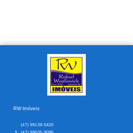
RW Imóveis
(47) 99139-5420
(47) 99605-9096