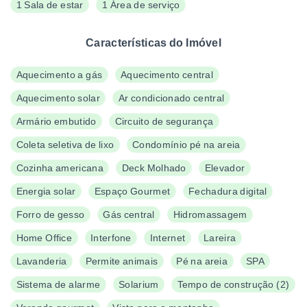
1 Sala de estar
1 Área de serviço
Características do Imóvel
Aquecimento a gás
Aquecimento central
Aquecimento solar
Ar condicionado central
Armário embutido
Circuito de segurança
Coleta seletiva de lixo
Condomínio pé na areia
Cozinha americana
Deck Molhado
Elevador
Energia solar
Espaço Gourmet
Fechadura digital
Forro de gesso
Gás central
Hidromassagem
Home Office
Interfone
Internet
Lareira
Lavanderia
Permite animais
Pé na areia
SPA
Sistema de alarme
Solarium
Tempo de construção
(
2
)