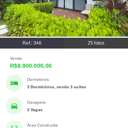
Ref.:
346
25
fotos
Venda
R$8.900.000,00
Dormitórios
3 Dormitórios, sendo 3 suítes
Garagens
2 Vagas
Área Construída