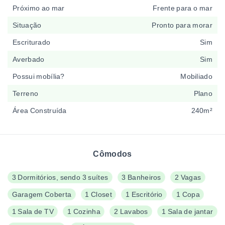
Próximo ao mar
Frente para o mar
Situação
Pronto para morar
Escriturado
Sim
Averbado
Sim
Possui mobília?
Mobiliado
Terreno
Plano
Área Construída
240m²
Cômodos
3 Dormitórios, sendo 3 suítes
3 Banheiros
2 Vagas
Garagem Coberta
1 Closet
1 Escritório
1 Copa
1 Sala de TV
1 Cozinha
2 Lavabos
1 Sala de jantar