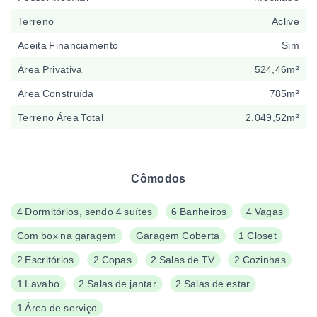
Terreno
Aclive
Aceita Financiamento
Sim
Área Privativa
524,46m²
Área Construída
785m²
Terreno Área Total
2.049,52m²
Cômodos
4 Dormitórios, sendo 4 suítes
6 Banheiros
4 Vagas
Com box na garagem
Garagem Coberta
1 Closet
2 Escritórios
2 Copas
2 Salas de TV
2 Cozinhas
1 Lavabo
2 Salas de jantar
2 Salas de estar
1 Área de serviço