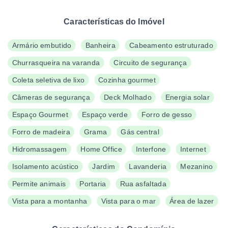
Características do Imóvel
Armário embutido
Banheira
Cabeamento estruturado
Churrasqueira na varanda
Circuito de segurança
Coleta seletiva de lixo
Cozinha gourmet
Câmeras de segurança
Deck Molhado
Energia solar
Espaço Gourmet
Espaço verde
Forro de gesso
Forro de madeira
Grama
Gás central
Hidromassagem
Home Office
Interfone
Internet
Isolamento acústico
Jardim
Lavanderia
Mezanino
Permite animais
Portaria
Rua asfaltada
Vista para a montanha
Vista para o mar
Área de lazer