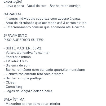
exportação)
- Lava e seca - Varal de teto - Banheiro de serviço
GARAGEM:
- 4 vagas individuais cobertas com acesso à casa.
- Área de circulação que acomoda até 3 carros extras.
- Estacionamento comum que acomoda até 4 carros
2º PAVIMENTO
PISO SUPERIOR SUÍTES:
- SUÍTE MASTER: 65M2
- Varanda privativa frente mar
- Escritório íntimo
- TV retrátil teto
- Sistema de som
- Banheiro máster com bancada quartzito montblanc
- 2 chuveiros embutir teto roca dreams
- Banheira dupla prettyjet
- Closet
- Cama king
- Jogos de lençol e colcha haus
SALA ÍNTIMA:
- Mezanino aberto para estar inferior