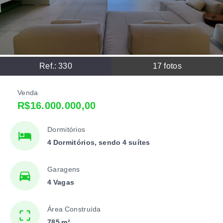
Ref.:
330
17
fotos
Venda
R$16.000.000,00
Dormitórios
4 Dormitórios, sendo 4 suítes
Garagens
4 Vagas
Área Construída
785 m²