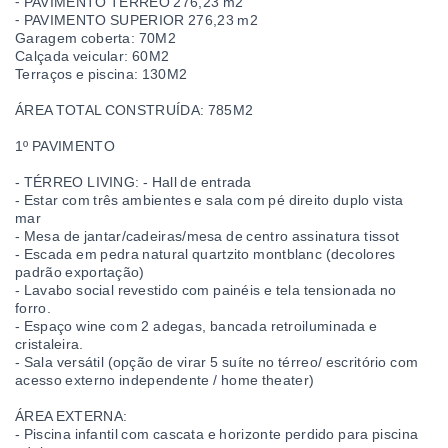
⁃ PAVIMENTO TÉRREO 276,23 m2
⁃ PAVIMENTO SUPERIOR 276,23 m2
Garagem coberta: 70M2
Calçada veicular: 60M2
Terraços e piscina: 130M2
ÁREA TOTAL CONSTRUÍDA: 785M2
1º PAVIMENTO
- TÉRREO LIVING: - Hall de entrada
- Estar com três ambientes e sala com pé direito duplo vista
mar
- Mesa de jantar/cadeiras/mesa de centro assinatura tissot
- Escada em pedra natural quartzito montblanc (decolores
padrão exportação)
- Lavabo social revestido com painéis e tela tensionada no
forro.
- Espaço wine com 2 adegas, bancada retroiluminada e
cristaleira.
- Sala versátil (opção de virar 5 suíte no térreo/ escritório com
acesso externo independente / home theater)
ÁREA EXTERNA:
- Piscina infantil com cascata e horizonte perdido para piscina