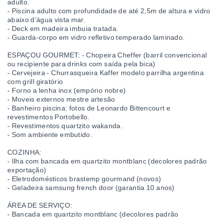
adulto.
- Piscina adulto com profundidade de até 2,5m de altura e vidro
abaixo d’água vista mar.
- Deck em madeira imbuia tratada.
- Guarda-corpo em vidro refletivo temperado laminado.
ESPAÇOU GOURMET: - Chopeira Cheffer (barril convencional
ou recipiente para drinks com saída pela bica)
- Cervejeira - Churrasqueira Kaffer modelo parrilha argentina
com grill giratório
- Forno a lenha inox (empório nobre)
- Moveis externos mestre artesão
- Banheiro piscina: fotos de Leonardo Bittencourt e
revestimentos Portobello.
- Revestimentos quartzito wakanda.
- Som ambiente embutido.
COZINHA:
- Ilha com bancada em quartzito montblanc (decolores padrão
exportação)
- Eletrodomésticos brastemp gourmand (novos)
- Geladeira samsung french door (garantia 10 anos)
ÁREA DE SERVIÇO:
- Bancada em quartzito montblanc (decolores padrão