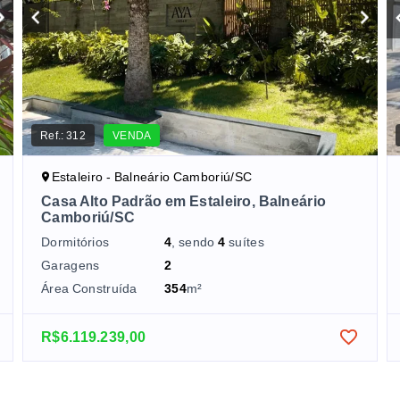
Ref.:
312
VENDA
Estaleiro - Balneário Camboriú/SC
Casa Alto Padrão em Estaleiro, Balneário
Camboriú/SC
Dormitórios
4
, sendo
4
suítes
Garagens
2
Área Construída
354
m²
R$6.119.239,00