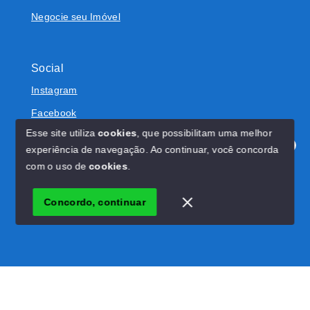
Negocie seu Imóvel
Social
Instagram
Facebook
Esse site utiliza
cookies
, que possibilitam uma melhor
experiência de navegação.
Ao continuar, você concorda
Olá! Estamos disponíveis para te ajudar.
com o uso de
cookies
.
© Copyright 2026 - RW Imóveis - Todos os direitos
reservados
Concordo, continuar
SITE PARA IMOBILIARIA
Início
Histórico
Favoritos